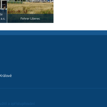
te
 a.s.
Fehrer Liberec
Králové
yužití a zpřístupňování