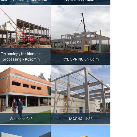
Technology for biomass
processing - Kozomín
KYB SPRING Chrudim
Wellness Seč
MAGNA Libáň