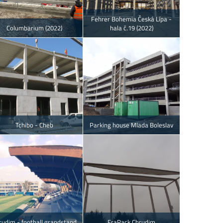
Fehrer Bohemia Česká Lípa -
Columbarium (2022)
hala č.19 (2022)
Tchibo - Cheb
Parking house Mlada Boleslav
rudim - football grandstand
EraPack Chrudim