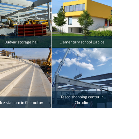
Budvar storage hall
Elementary school Babice
Tesco shopping center in
Ice stadium in Chomutov
Chrudim