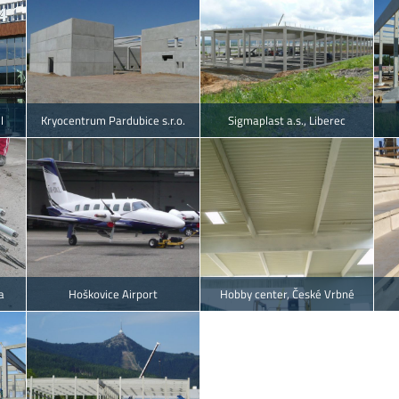
l
Kryocentrum Pardubice s.r.o.
Sigmaplast a.s., Liberec
a
Hoškovice Airport
Hobby center, České Vrbné