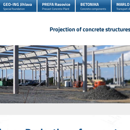
GEO-ING Jihlava
PREFA Rasovice
BETONIKA
MARLO
Special foundation
Precast Concrete Plant
Concrete components
Transport d
Projection of concrete structure