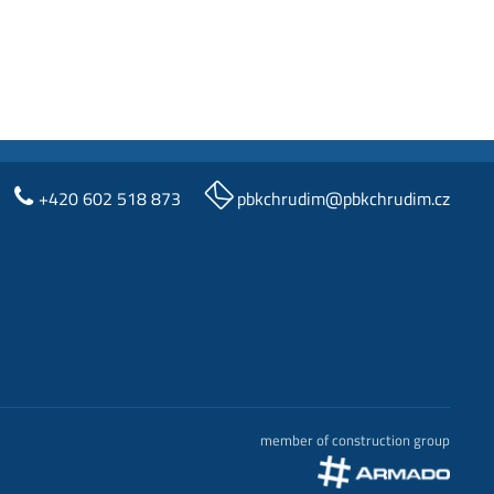
+420 602 518 873
pbkchrudim@pbkchrudim.cz
member of construction group