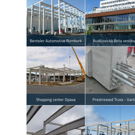
Benteler Automotive Rumburk
Budějovická Beta vestibu
Shopping center Opava
Prestressed Truss - Vart