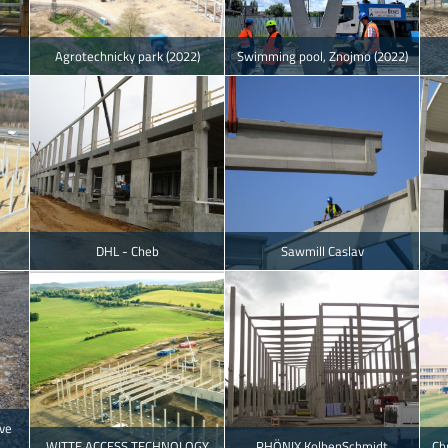
Agrotechnicky park (2022)
Swimming pool, Znojmo (2022)
DHL - Cheb
Sawmill Caslav
ve
WITTE ACCESS TECHNOLOGY
PHÖNIX KolbenSchmidt
Ch