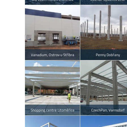
Vanadium, Ostrov u Stříbra
Penny Dobřany
Shopping centre Litoměřice
CzechPan, Varnsdorf