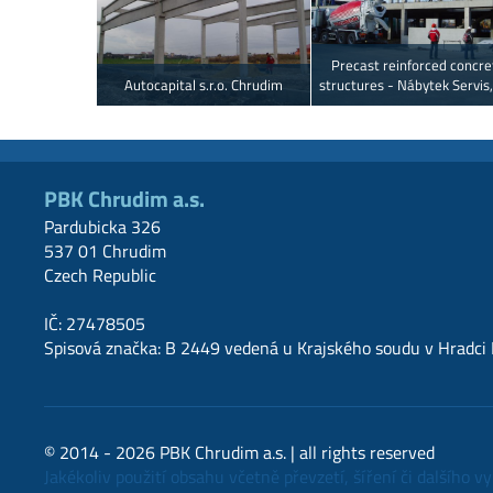
Precast reinforced concre
Autocapital s.r.o. Chrudim
structures - Nábytek Servis,
PBK Chrudim a.s.
Pardubicka 326
537 01 Chrudim
Czech Republic
IČ: 27478505
Spisová značka: B 2449 vedená u Krajského soudu v Hradci 
© 2014 - 2026 PBK Chrudim a.s. | all rights reserved
Jakékoliv použití obsahu včetně převzetí, šíření či dalšího v