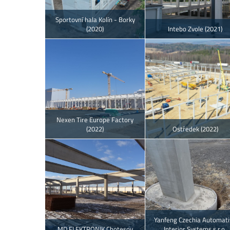
Sportovní hala Kolín - Borky
(2020)
Intebo Zvole (2021)
Nexen Tire Europe Factory
(2022)
Ostředek (2022)
Yanfeng Czechia Automati
MD ELEKTRONIK Chotesov
Interior Systems s.r.o.