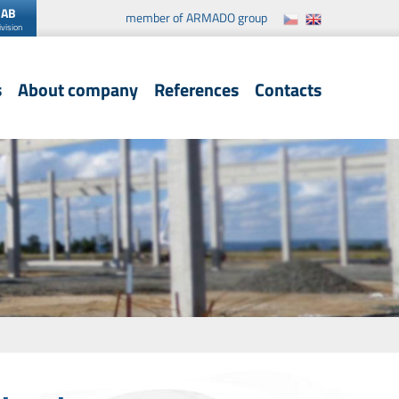
 AB
member of ARMADO group
ivision
s
About company
References
Contacts