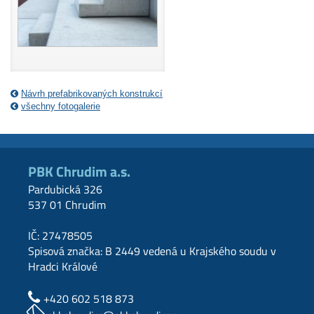
Návrh prefabrikovaných konstrukcí
všechny fotogalerie
PBK Chrudim a.s.
Pardubická 326
537 01 Chrudim
IČ: 27478505
Spisová značka: B 2449 vedená u Krajského soudu v
Hradci Králové
+420 602 518 873