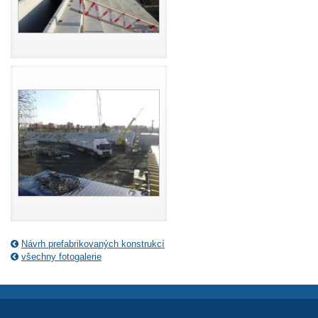
Návrh prefabrikovaných konstrukcí
všechny fotogalerie