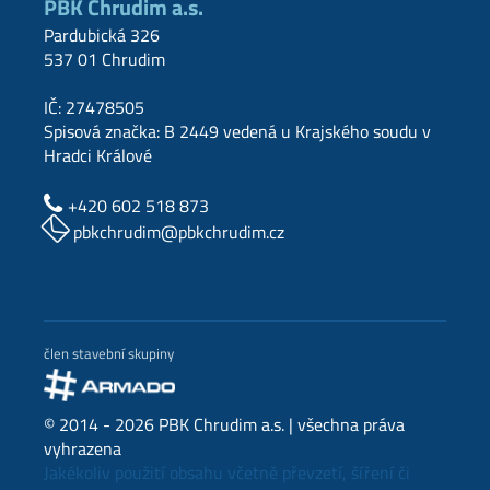
PBK Chrudim a.s.
Pardubická 326
537 01 Chrudim
IČ: 27478505
Spisová značka: B 2449 vedená u Krajského soudu v
Hradci Králové
+420 602 518 873
pbkchrudim@pbkchrudim.cz
člen stavební skupiny
© 2014 - 2026 PBK Chrudim a.s. | všechna práva
vyhrazena
Jakékoliv použití obsahu včetně převzetí, šíření či