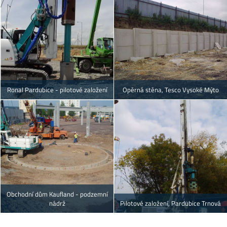
Ronal Pardubice - pilotové založení
Opěrná stěna, Tesco Vysoké Mýto
Obchodní dům Kaufland - podzemní
nádrž
Pilotové založení, Pardubice Trnová