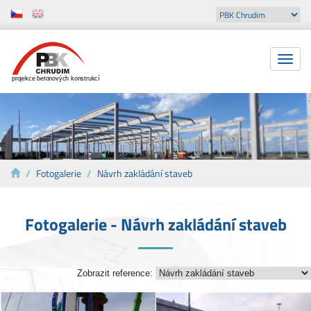
Toggle
naviga
projekce betonových konstrukcí
Fotogalerie
Návrh zakládání staveb
Fotogalerie - Návrh zakládání staveb
Zobrazit reference: